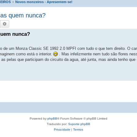
EIROS
Novos monzeiros - Apresentem-se!
 mas quem nunca?
Pesquisar
Pesquisa avançada
 quem nunca?
no de um Monza Classic SE 1992 2.0 MPFI com tudo o que tem direito. O ca
aginem como está o interior.
. Mas infelizmente nem tudo são flores nes
 as pelas que participam do circuito da agua, até junta, mas ainda tenho que 
Powered by
phpBB
® Forum Software © phpBB Limited
Traduzido por:
Suporte phpBB
Privacidade
|
Termos