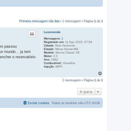
Primeira mensagem não lida
• 1 mensagem • Página
1
de
1
Leorezende
Mensagens:
1
Registrado em:
11 Ago 2025, 07:59
Cidade:
Belo Horizonte
rro passou
Estado:
Minas Gerais-MG
se mundo... ja tem
Modelo:
Monza Classic SE
Motor:
2.0
encher o reservatório
Ano:
1992
Combustível::
Gasolina
Injeção:
MPFi
V
o
1 mensagem • Página
1
de
1
l
t
a
Ir para
r
a
o
Excluir cookies
Todos os horários são
UTC-03:00
t
o
p
o