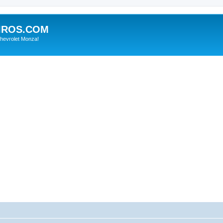
IROS.COM
hevrolet Monza!