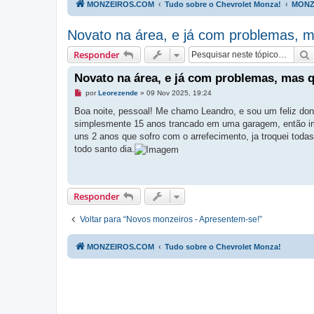
MONZEIROS.COM
Tudo sobre o Chevrolet Monza!
MONZ
Novato na área, e já com problemas,
Responder
Novato na área, e já com problemas, mas
M
por
Leorezende
»
09 Nov 2025, 19:24
e
n
Boa noite, pessoal! Me chamo Leandro, e sou um feliz do
s
simplesmente 15 anos trancado em uma garagem, então im
a
g
uns 2 anos que sofro com o arrefecimento, ja troquei todas
e
todo santo dia.
m
n
ã
o
l
i
Responder
d
a
Voltar para “Novos monzeiros - Apresentem-se!”
MONZEIROS.COM
Tudo sobre o Chevrolet Monza!