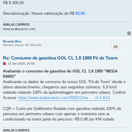
R$ 8.309,00
Desvalorização: Houve valorização de R$
82,00
AVALIA CARROS
www.avaliacarros.com
Ricardo Rico
Membro Classic SE (Ní­vel 8)
Re: Consumo de gasolina GOL CL 1.8 1989 Pé de Touro
M
13 Jan 2026, 20:53
e
n
Avaliando o consumo de gasolina do GOL CL 1.8 1989 “MEGA
s
RARO”
a
g
Analisando os dados de consumo do nosso GOL “Pé de Touro” desde o
e
último abastecimento, chegamos aos seguintes números: 6,9 km/l
m
n
rodando rodando 100% da quilometragem em perímetro urbano. Confira!
ã
Acesse:
https://www.avaliacarros.com/2025/12/av ... -cl-1-8-51
o
l
i
CQR = Custo por Quilômetro Rodado com gasolina rodando 100% do
d
a
percurso em perímetro urbano com apenas o motorista sem ar
condicionado na maior parte do percurso: R$ 0,98 por KM rodado.
AVALIA CARROS