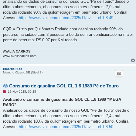
n
analisando os dados de consumo do nosso GOL “Pé de Touro” desde o
ã
último abastecimento, chegamos aos seguintes números: 7,0 km/l
o
l
rodando rodando 90% da quilometragem em perímetro urbano. Confira!
i
Acesse:
https://www.avaliacarros.com/2025/11/av ... -cl-1-8-49
d
a
CQR = Custo por Quilômetro Rodado com gasolina rodando 90% do
percurso na cidade com 2 pessoas a bordo sem ar condicionado na maior
parte do percurso: R$ 0,97 por KM rodado.
AVALIA CARROS
www.avaliacarros.com
Ricardo Rico
Membro Classic SE (Ní­vel 8)
Consumo de gasolina GOL CL 1.8 1989 Pé de Touro
M
17 Nov 2025, 00:25
e
n
Avaliando o consumo de gasolina do GOL CL 1.8 1989 “MEGA
s
RARO”
a
g
Analisando os dados de consumo do nosso GOL “Pé de Touro” desde o
e
último abastecimento, chegamos aos seguintes números: 7,4 km/l
m
n
rodando rodando 100% da quilometragem em perímetro urbano. Confira!
ã
Acesse:
https://www.avaliacarros.com/2025/11/av ... -cl-1-8-50
o
l
i