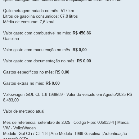
m
n
ã
Quilometragem rodada no mês: 517 km
o
l
Litros de gasolina consumidos: 67,8 litros
i
Média de consumo: 7,6 km/l
d
a
Valor gasto com combustível no mês:
R$ 456,86
Gasolina
Valor gasto com manutenção no mês:
R$ 0,00
Valor gasto com documentação no mês:
R$ 0,00
Gastos específicos no mês:
R$ 0,00
Gastos extras no mês:
R$ 0,00
Volkswagen GOL CL 1.8 1989/89 - Valor do veículo em Agosto/2025 R$
8.483,00
Valor de mercado atual:
Mês de referência: setembro de 2025 | Código Fipe: 005033-4 | Marca:
VW - VolksWagen
Modelo: Gol CLi / CL 1.8 | Ano Modelo: 1989 Gasolina | Autenticação