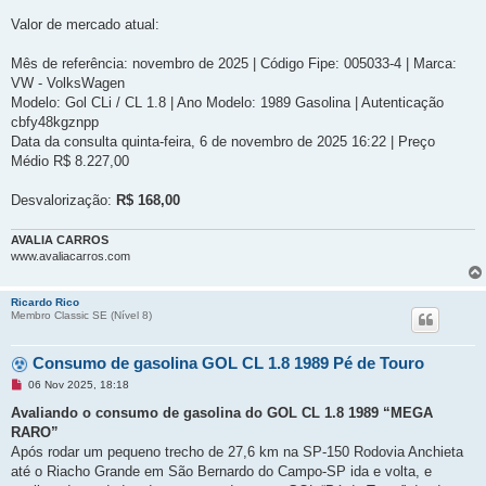
Valor de mercado atual:
Mês de referência: novembro de 2025 | Código Fipe: 005033-4 | Marca:
VW - VolksWagen
Modelo: Gol CLi / CL 1.8 | Ano Modelo: 1989 Gasolina | Autenticação
cbfy48kgznpp
Data da consulta quinta-feira, 6 de novembro de 2025 16:22 | Preço
Médio R$ 8.227,00
Desvalorização:
R$ 168,00
AVALIA CARROS
www.avaliacarros.com
Ricardo Rico
Membro Classic SE (Ní­vel 8)
Consumo de gasolina GOL CL 1.8 1989 Pé de Touro
M
06 Nov 2025, 18:18
e
n
Avaliando o consumo de gasolina do GOL CL 1.8 1989 “MEGA
s
RARO”
a
g
Após rodar um pequeno trecho de 27,6 km na SP-150 Rodovia Anchieta
e
até o Riacho Grande em São Bernardo do Campo-SP ida e volta, e
m