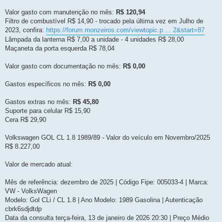
Valor gasto com manutenção no mês:
R$ 120,94
Filtro de combustível R$ 14,90 - trocado pela última vez em Julho de
2023, confira:
https://forum.monzeiros.com/viewtopic.p ... 2&start=87
Lâmpada da lanterna R$ 7,00 a unidade - 4 unidades R$ 28,00
Maçaneta da porta esquerda R$ 78,04
Valor gasto com documentação no mês:
R$ 0,00
Gastos específicos no mês:
R$ 0,00
Gastos extras no mês:
R$ 45,80
Suporte para celular R$ 15,90
Cera R$ 29,90
Volkswagen GOL CL 1.8 1989/89 - Valor do veículo em Novembro/2025
R$ 8.227,00
Valor de mercado atual:
Mês de referência: dezembro de 2025 | Código Fipe: 005033-4 | Marca:
VW - VolksWagen
Modelo: Gol CLi / CL 1.8 | Ano Modelo: 1989 Gasolina | Autenticação
cbrk6sdjdtdp
Data da consulta terça-feira, 13 de janeiro de 2026 20:30 | Preço Médio