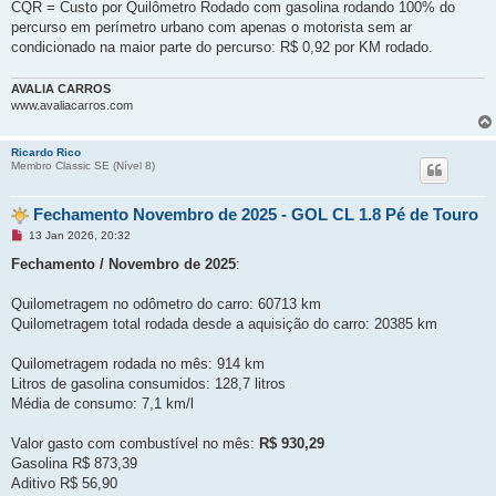
CQR = Custo por Quilômetro Rodado com gasolina rodando 100% do
d
a
percurso em perímetro urbano com apenas o motorista sem ar
condicionado na maior parte do percurso: R$ 0,92 por KM rodado.
AVALIA CARROS
www.avaliacarros.com
Ricardo Rico
Membro Classic SE (Ní­vel 8)
Fechamento Novembro de 2025 - GOL CL 1.8 Pé de Touro
M
13 Jan 2026, 20:32
e
n
Fechamento / Novembro de 2025
:
s
a
g
Quilometragem no odômetro do carro: 60713 km
e
Quilometragem total rodada desde a aquisição do carro: 20385 km
m
n
ã
Quilometragem rodada no mês: 914 km
o
l
Litros de gasolina consumidos: 128,7 litros
i
Média de consumo: 7,1 km/l
d
a
Valor gasto com combustível no mês:
R$ 930,29
Gasolina R$ 873,39
Aditivo R$ 56,90