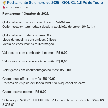
Fechamento Setembro de 2025 - GOL CL 1.8 Pé de Touro
M
06 Nov 2025, 16:24
e
n
Fechamento / Outubro de 2025
:
s
a
g
Quilometragem no odômetro do carro: 59799 km
e
Quilometragem total rodada desde a aquisição do carro: 19471 km
m
n
ã
Quilometragem rodada no mês: 0 km
o
l
Litros de gasolina consumidos: 0 litros
i
Média de consumo: Sem informação
d
a
Valor gasto com combustível no mês:
R$ 0,00
Valor gasto com manutenção no mês:
R$ 0,00
Valor gasto com documentação no mês:
R$ 0,00
Gastos específicos no mês:
R$ 40,00
Recarga do chip de celular da VIVO do bloqueador do carro
Gastos extras no mês:
R$ 0,00
Volkswagen GOL CL 1.8 1989/89 - Valor do veículo em Outubro/2025 R$
8.395,00