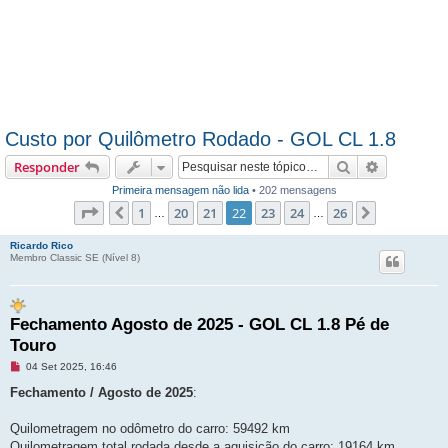
Custo por Quilômetro Rodado - GOL CL 1.8
Pesquisar
Pesquisa 
Responder
Primeira mensagem não lida
• 202 mensagens
Página
22
de
26
1
20
21
22
23
24
26
Anterior
Próximo
…
…
Ricardo Rico
Membro Classic SE (Ní­vel 8)
Fechamento Agosto de 2025 - GOL CL 1.8 Pé de
Touro
M
04 Set 2025, 16:46
e
n
Fechamento / Agosto de 2025
:
s
a
g
Quilometragem no odômetro do carro: 59492 km
e
Quilometragem total rodada desde a aquisição do carro: 19164 km