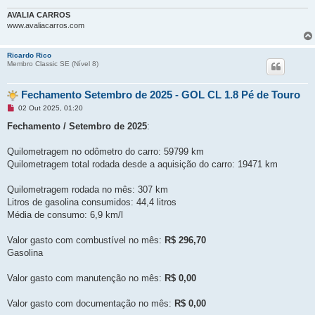
AVALIA CARROS
www.avaliacarros.com
Ricardo Rico
Membro Classic SE (Ní­vel 8)
Fechamento Setembro de 2025 - GOL CL 1.8 Pé de Touro
M
02 Out 2025, 01:20
e
n
Fechamento / Setembro de 2025
:
s
a
g
Quilometragem no odômetro do carro: 59799 km
e
Quilometragem total rodada desde a aquisição do carro: 19471 km
m
n
ã
Quilometragem rodada no mês: 307 km
o
l
Litros de gasolina consumidos: 44,4 litros
i
Média de consumo: 6,9 km/l
d
a
Valor gasto com combustível no mês:
R$ 296,70
Gasolina
Valor gasto com manutenção no mês:
R$ 0,00
Valor gasto com documentação no mês:
R$ 0,00