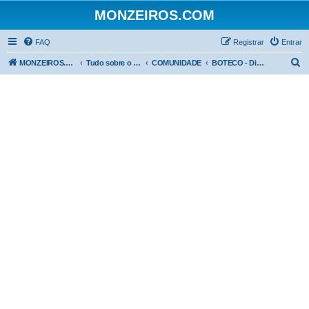
MONZEIROS.COM
FAQ
Registrar
Entrar
P
MONZEIROS.COM
Tudo sobre o Chevrolet Monza!
COMUNIDADE
BOTECO - Discussões Gerais
e
s
q
u
i
s
a
r