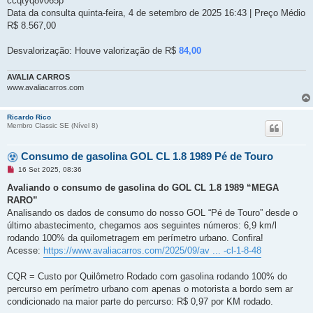
ccqtyq8v065p
Data da consulta quinta-feira, 4 de setembro de 2025 16:43 | Preço Médio
R$ 8.567,00
Desvalorização: Houve valorização de R$
84,00
AVALIA CARROS
www.avaliacarros.com
Ricardo Rico
Membro Classic SE (Ní­vel 8)
Consumo de gasolina GOL CL 1.8 1989 Pé de Touro
M
16 Set 2025, 08:36
e
n
Avaliando o consumo de gasolina do GOL CL 1.8 1989 “MEGA
s
RARO”
a
g
Analisando os dados de consumo do nosso GOL “Pé de Touro” desde o
e
último abastecimento, chegamos aos seguintes números: 6,9 km/l
m
n
rodando 100% da quilometragem em perímetro urbano. Confira!
ã
Acesse:
https://www.avaliacarros.com/2025/09/av ... -cl-1-8-48
o
l
i
CQR = Custo por Quilômetro Rodado com gasolina rodando 100% do
d
a
percurso em perímetro urbano com apenas o motorista a bordo sem ar
condicionado na maior parte do percurso: R$ 0,97 por KM rodado.