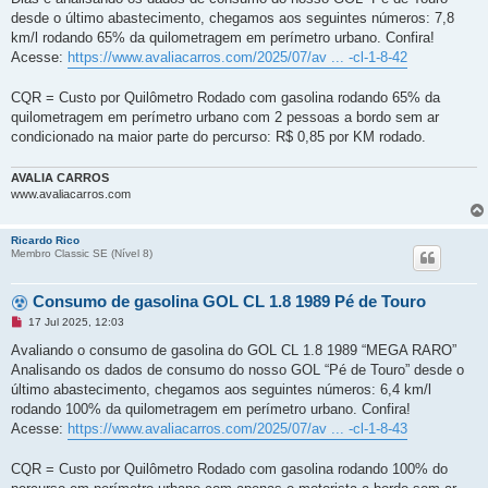
e
desde o último abastecimento, chegamos aos seguintes números: 7,8
m
n
km/l rodando 65% da quilometragem em perímetro urbano. Confira!
ã
Acesse:
https://www.avaliacarros.com/2025/07/av ... -cl-1-8-42
o
l
i
CQR = Custo por Quilômetro Rodado com gasolina rodando 65% da
d
a
quilometragem em perímetro urbano com 2 pessoas a bordo sem ar
condicionado na maior parte do percurso: R$ 0,85 por KM rodado.
AVALIA CARROS
www.avaliacarros.com
Ricardo Rico
Membro Classic SE (Ní­vel 8)
Consumo de gasolina GOL CL 1.8 1989 Pé de Touro
M
17 Jul 2025, 12:03
e
n
Avaliando o consumo de gasolina do GOL CL 1.8 1989 “MEGA RARO”
s
Analisando os dados de consumo do nosso GOL “Pé de Touro” desde o
a
g
último abastecimento, chegamos aos seguintes números: 6,4 km/l
e
rodando 100% da quilometragem em perímetro urbano. Confira!
m
n
Acesse:
https://www.avaliacarros.com/2025/07/av ... -cl-1-8-43
ã
o
l
CQR = Custo por Quilômetro Rodado com gasolina rodando 100% do
i