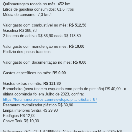
ã
Quilometragem rodada no mês: 452 km
o
l
Litros de gasolina consumidos: 61,6 litros
i
Média de consumo: 7,3 km/l
d
a
Valor gasto com combustível no mês:
R$ 512,58
Gasolina R$ 398,78
2 frascos de aditivo R$ 56,90 cada R$ 113,80
Valor gasto com manutenção no mês:
R$ 10,00
Rodízio dos pneus traseiros
Valor gasto com documentação no mês:
R$ 0,00
Gastos específicos no mês:
R$ 0,00
Gastos extras no mês:
R$ 131,80
Borracheiro (pneu traseiro esquerdo com perda de pressão) R$ 40,00 - a
última ocorrência foi em Julho de 2023, confira:
https://forum.monzeiros.com/viewtopic.p ... u&start=87
Restaurax revitalizador plástico R$ 39,90
Limpa interiores Sintra R$ 29,90
Pedágios R$ 12,00
Chave Tork R$ 10,00
Volkswagen GOL CL 1.8 1989/89 - Valor do veículo em Maio/2025 R$