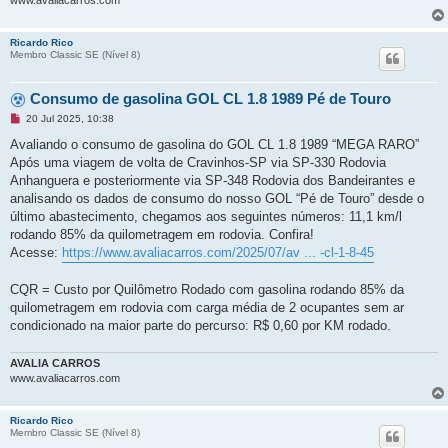
www.avaliacarros.com
Ricardo Rico
Membro Classic SE (Ní­vel 8)
Consumo de gasolina GOL CL 1.8 1989 Pé de Touro
M
20 Jul 2025, 10:38
e
n
Avaliando o consumo de gasolina do GOL CL 1.8 1989 “MEGA RARO”
s
Após uma viagem de volta de Cravinhos-SP via SP-330 Rodovia
a
g
Anhanguera e posteriormente via SP-348 Rodovia dos Bandeirantes e
e
analisando os dados de consumo do nosso GOL “Pé de Touro” desde o
m
n
último abastecimento, chegamos aos seguintes números: 11,1 km/l
ã
rodando 85% da quilometragem em rodovia. Confira!
o
l
Acesse:
https://www.avaliacarros.com/2025/07/av ... -cl-1-8-45
i
d
a
CQR = Custo por Quilômetro Rodado com gasolina rodando 85% da
quilometragem em rodovia com carga média de 2 ocupantes sem ar
condicionado na maior parte do percurso: R$ 0,60 por KM rodado.
AVALIA CARROS
www.avaliacarros.com
Ricardo Rico
Membro Classic SE (Ní­vel 8)