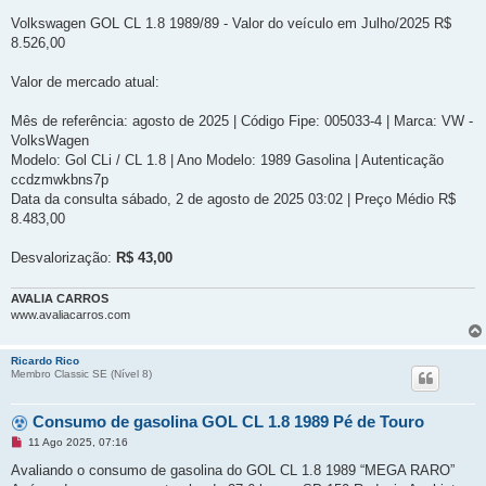
Volkswagen GOL CL 1.8 1989/89 - Valor do veículo em Julho/2025 R$
8.526,00
Valor de mercado atual:
Mês de referência: agosto de 2025 | Código Fipe: 005033-4 | Marca: VW -
VolksWagen
Modelo: Gol CLi / CL 1.8 | Ano Modelo: 1989 Gasolina | Autenticação
ccdzmwkbns7p
Data da consulta sábado, 2 de agosto de 2025 03:02 | Preço Médio R$
8.483,00
Desvalorização:
R$ 43,00
AVALIA CARROS
www.avaliacarros.com
Ricardo Rico
Membro Classic SE (Ní­vel 8)
Consumo de gasolina GOL CL 1.8 1989 Pé de Touro
M
11 Ago 2025, 07:16
e
n
Avaliando o consumo de gasolina do GOL CL 1.8 1989 “MEGA RARO”
s