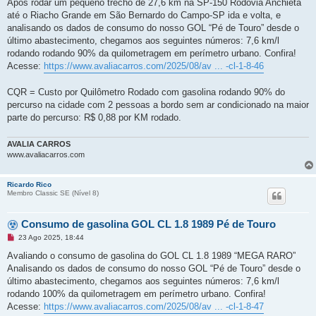
Após rodar um pequeno trecho de 27,6 km na SP-150 Rodovia Anchieta
a
g
até o Riacho Grande em São Bernardo do Campo-SP ida e volta, e
e
analisando os dados de consumo do nosso GOL “Pé de Touro” desde o
m
n
último abastecimento, chegamos aos seguintes números: 7,6 km/l
ã
rodando rodando 90% da quilometragem em perímetro urbano. Confira!
o
l
Acesse:
https://www.avaliacarros.com/2025/08/av ... -cl-1-8-46
i
d
a
CQR = Custo por Quilômetro Rodado com gasolina rodando 90% do
percurso na cidade com 2 pessoas a bordo sem ar condicionado na maior
parte do percurso: R$ 0,88 por KM rodado.
AVALIA CARROS
www.avaliacarros.com
Ricardo Rico
Membro Classic SE (Ní­vel 8)
Consumo de gasolina GOL CL 1.8 1989 Pé de Touro
M
23 Ago 2025, 18:44
e
n
Avaliando o consumo de gasolina do GOL CL 1.8 1989 “MEGA RARO”
s
Analisando os dados de consumo do nosso GOL “Pé de Touro” desde o
a
g
último abastecimento, chegamos aos seguintes números: 7,6 km/l
e
rodando 100% da quilometragem em perímetro urbano. Confira!
m
n
Acesse:
https://www.avaliacarros.com/2025/08/av ... -cl-1-8-47
ã