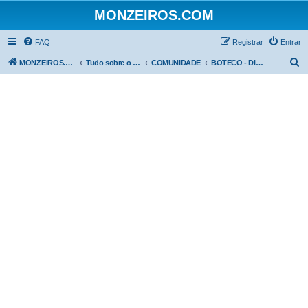
MONZEIROS.COM
FAQ
Registrar
Entrar
P
MONZEIROS.COM
Tudo sobre o Chevrolet Monza!
COMUNIDADE
BOTECO - Discussões Gerais
e
s
q
u
i
s
a
r