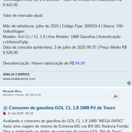
8.442,00
Valor de mercado atual:
Mês de referência: julho de 2025 | Código Fipe: 005033-4 | Marca: VW -
VolksWagen
Modelo: Gol CLi / CL 1.8 | Ano Modelo: 1989 Gasolina | Autenticação
cck0xtmd7q4p
Data da consulta quinta-feira, 3 de julho de 2025 08:37 | Preço Médio R$
8.526,00
Desvalorização: Houve valorização de R$
84,00
AVALIA CARROS
www.avaliacarros.com
Ricardo Rico
Membro Classic SE (Ní­vel 8)
Consumo de gasolina GOL CL 1.8 1989 Pé de Touro
M
11 Jul 2025, 00:10
e
n
Avaliando o consumo de gasolina do GOL CL 1.8 1989 “MEGA RARO”
s
Após uma viagem de retorno de Extrema-MG via BR-381 Rodovia Fernão
a
g
Dias e analisando os dados de consumo do nosso GOL “Pé de Touro”