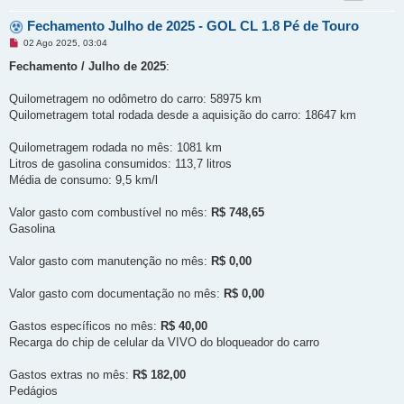
Fechamento Julho de 2025 - GOL CL 1.8 Pé de Touro
M
02 Ago 2025, 03:04
e
n
Fechamento / Julho de 2025
:
s
a
g
Quilometragem no odômetro do carro: 58975 km
e
Quilometragem total rodada desde a aquisição do carro: 18647 km
m
n
ã
Quilometragem rodada no mês: 1081 km
o
l
Litros de gasolina consumidos: 113,7 litros
i
Média de consumo: 9,5 km/l
d
a
Valor gasto com combustível no mês:
R$ 748,65
Gasolina
Valor gasto com manutenção no mês:
R$ 0,00
Valor gasto com documentação no mês:
R$ 0,00
Gastos específicos no mês:
R$ 40,00
Recarga do chip de celular da VIVO do bloqueador do carro
Gastos extras no mês:
R$ 182,00
Pedágios