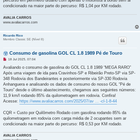
percurso em perímetro urbano com apenas o motorista a bordo sem ar
d
a
condicionado na maior parte do percurso: R$ 1,04 por KM rodado.
AVALIA CARROS
www.avaliacarros.com
Ricardo Rico
Membro Classic SE (Ní­vel 8)
Consumo de gasolina GOL CL 1.8 1989 Pé de Touro
M
18 Jul 2025, 07:04
e
n
Avaliando o consumo de gasolina do GOL CL 1.8 1989 “MEGA RARO”
s
Após uma viagem de ida para Cravinhos-SP e Ribeirão Preto-SP via SP-
a
g
348 Rodovia dos Bandeirantes e posteriormente via SP-330 Rodovia
e
Anhanguera e analisando os dados de consumo do nosso GOL “Pé de
m
n
Touro” desde o último abastecimento, chegamos aos seguintes números:
ã
11,9 km/l rodando 85% da quilometragem em rodovia. Confira!
o
l
Acesse:
https://www.avaliacarros.com/2025/07/av ... -cl-1-8-44
i
d
a
CQR = Custo por Quilômetro Rodado com gasolina rodando 85% da
quilometragem em rodovia com carga média de 2 ocupantes sem ar
condicionado na maior parte do percurso: R$ 0,53 por KM rodado.
AVALIA CARROS