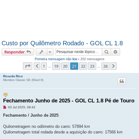
Custo por Quilômetro Rodado - GOL CL 1.8
Pesquisar
Pesquisa 
Responder
Primeira mensagem não lida
• 202 mensagens
Página
21
de
26
1
19
20
21
22
23
26
Anterior
Próximo
…
…
Ricardo Rico
Membro Classic SE (Ní­vel 8)
Fechamento Junho de 2025 - GOL CL 1.8 Pé de Touro
M
03 Jul 2025, 08:42
e
n
Fechamento / Junho de 2025
:
s
a
g
Quilometragem no odômetro do carro: 57894 km
e
Quilometragem total rodada desde a aquisição do carro: 17566 km
m
n