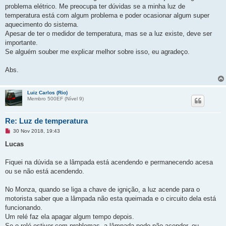
a
problema elétrico. Me preocupa ter dúvidas se a minha luz de
temperatura está com algum problema e poder ocasionar algum super
aquecimento do sistema.
Apesar de ter o medidor de temperatura, mas se a luz existe, deve ser
importante.
Se alguém souber me explicar melhor sobre isso, eu agradeço.
Abs.
Luiz Carlos (Rio)
Membro 500EF (Ní­vel 9)
Re: Luz de temperatura
M
30 Nov 2018, 19:43
e
n
Lucas
s
a
g
Fiquei na dúvida se a lâmpada está acendendo e permanecendo acesa
e
ou se não está acendendo.
m
n
ã
No Monza, quando se liga a chave de ignição, a luz acende para o
o
l
motorista saber que a lâmpada não esta queimada e o circuito dela está
i
funcionando.
d
a
Um relé faz ela apagar algum tempo depois.
Se o relé estiver com problemas, a lâmpada pode não acender, ou