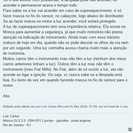
acender e permanecer acesa o tempo todo.
Para saber se a luz vai acender em caso de superaquecimento, é só
fazer massa no fio do sensor, no cabeçote, logo abaixo do distribuidor.
Se ao fazer massa no motor a luz acender, você estará protegido.
A luz de superaquecimento tem uma importância relativa. Ela existe no
Monza para aumentar a segurança, já que muito motorista não presta
atenção na indicação do instrumento. Ainda mais com esse trânsito
maluco de hoje em dia, quando não se pode desviar os olhos da via nem
por um segundo. Uma luz vermelha acesa chama muito mais a atenção
do motorista.
Muitos carros têm o instrumento mas não têm a luz (nenhum dos meus
carros anteriores tinham a luz). Outros têm a luz mas não têm o
instrumento (meu Fiat Mille). No Fiat, além de só existir a luz, ela não
acende ao ligar a ignição. Ou seja, vc nunca sabe se a lâmpada está
boa. Eu testo de vez em quando fazendo massa no fio do sensor para o
motor.
Abs
Editado pela última vez por
Luiz Carlos (Rio)
em 01 Dez 2018, 07:58, em um total de 1 vez.
Luiz Carlos
Monza GLS 2.0 -1994 EFI 2 portas - gasolina - prata argenta
Rio de Janeiro - RJ