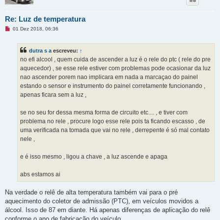
Re: Luz de temperatura
M
01 Dez 2018, 06:36
e
n
s
dutra s a
escreveu:
↑
a
g
no efi alcool , quem cuida de ascender a luz é o rele do ptc ( rele do pre
e
aquecedor) , se esse rele estiver com problemas pode ocasionar da luz
m
n
nao ascender porem nao implicara em nada a marcaçao do painel
ã
estando o sensor e instrumento do painel corretamente funcionando ,
o
l
apenas ficara sem a luz ,
i
d
a
se no seu for dessa mesma forma de circuito etc.... , e tiver com
problema no rele , procure logo esse rele pois ta ficando escasso , de
uma verificada na tomada que vai no rele , derrepente é só mal contato
nele ,
e é isso mesmo , ligou a chave , a luz ascende e apaga
abs estamos ai
Na verdade o relê de alta temperatura também vai para o pré
aquecimento do coletor de admissão (PTC), em veículos movidos a
álcool. Isso de 87 em diante. Há apenas diferenças de aplicação do relê
conforme o ano de fabricação do veículo.