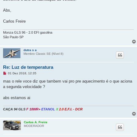
Abs,
Carlos Freire
Monza GLS 96 - 2.0 EFI gasolina
São Paulo-SP
dutra s a
Membro Classic SE (Ní­vel 8)
Re: Luz de temperatura
M
01 Dez 2018, 12:35
e
n
mas o rele voce diz que tambem vai pro pre aquecimento é o que aciona
s
a segunda velocidade ?
a
g
e
abs estamos ai
m
n
ã
CAÇA
94 GLS
F 18WR+
ETANOL
X
2.0
E.F.I. - DCR
o
l
i
d
Carlos A. Freire
a
MODERADOR