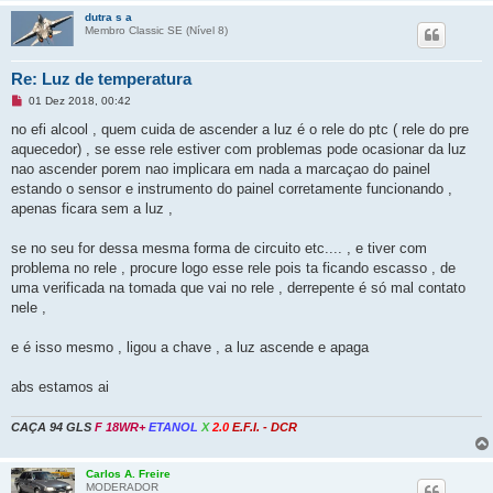
dutra s a
Membro Classic SE (Ní­vel 8)
Re: Luz de temperatura
M
01 Dez 2018, 00:42
e
n
no efi alcool , quem cuida de ascender a luz é o rele do ptc ( rele do pre
s
aquecedor) , se esse rele estiver com problemas pode ocasionar da luz
a
g
nao ascender porem nao implicara em nada a marcaçao do painel
e
estando o sensor e instrumento do painel corretamente funcionando ,
m
n
apenas ficara sem a luz ,
ã
o
l
se no seu for dessa mesma forma de circuito etc.... , e tiver com
i
problema no rele , procure logo esse rele pois ta ficando escasso , de
d
a
uma verificada na tomada que vai no rele , derrepente é só mal contato
nele ,
e é isso mesmo , ligou a chave , a luz ascende e apaga
abs estamos ai
CAÇA
94 GLS
F 18WR+
ETANOL
X
2.0
E.F.I. - DCR
Carlos A. Freire
MODERADOR