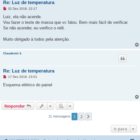
Re: Luz de temperatura
M
02 Dez 2018, 22:17
e
n
Luiz, ela não acende.
s
Vou fazer o teste de massa que vc falou. Bem mais fácil de verificar.
a
g
Se não acender, eu verifico o relê.
e
m
n
Muito obrigado à todos pela atenção.
ã
o
l
Claudemir k
i
d
a
Re: Luz de temperatura
M
17 Dez 2018, 23:01
e
n
Esquema elétrico do painel
s
a
g
e
m
Responder
n
ã
o
1
2
Próximo
11 mensagens
l
i
d
Ir para
a