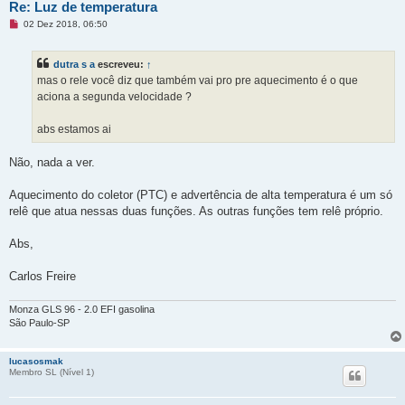
Re: Luz de temperatura
M
02 Dez 2018, 06:50
e
n
s
dutra s a
escreveu:
↑
a
g
mas o rele você diz que também vai pro pre aquecimento é o que
e
aciona a segunda velocidade ?
m
n
ã
abs estamos ai
o
l
i
Não, nada a ver.
d
a
Aquecimento do coletor (PTC) e advertência de alta temperatura é um só
relê que atua nessas duas funções. As outras funções tem relê próprio.
Abs,
Carlos Freire
Monza GLS 96 - 2.0 EFI gasolina
São Paulo-SP
lucasosmak
Membro SL (Ní­vel 1)