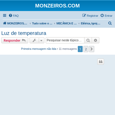
MONZEIROS.COM
FAQ
Registrar
Entrar
P
MONZEIROS.COM
Tudo sobre o Chevrolet Monza!
MECÂNICA E MANUTENÇÃO
Elétrica, Ignição e Iluminação
e
Luz de temperatura
s
Pesquisar
Pesquisa 
Responder
q
u
1
2
Próximo
Primeira mensagem não lida
• 11 mensagens
i
s
a
r