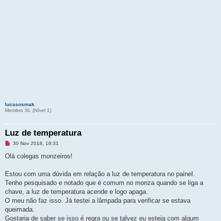
lucasosmak
Membro SL (Ní­vel 1)
Luz de temperatura
M
30 Nov 2018, 18:31
e
n
Olá colegas monzeiros!
s
a
g
Estou com uma dúvida em relação a luz de temperatura no painel.
e
Tenho pesquisado e notado que é comum no monza quando se liga a
m
n
chave, a luz de temperatura acende e logo apaga.
ã
O meu não faz isso. Já testei a lâmpada para verificar se estava
o
l
queimada.
i
Gostaria de saber se isso é regra ou se talvez eu esteja com algum
d