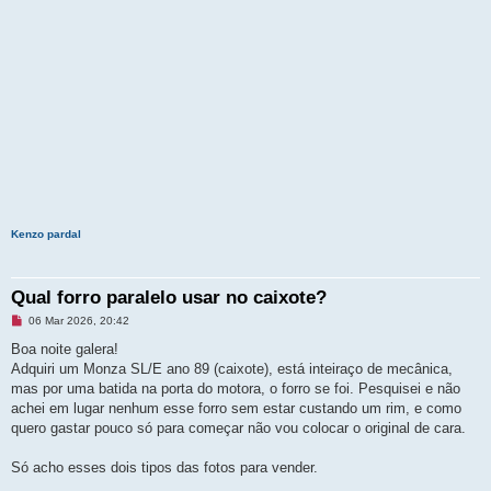
Kenzo pardal
Qual forro paralelo usar no caixote?
M
06 Mar 2026, 20:42
e
n
Boa noite galera!
s
Adquiri um Monza SL/E ano 89 (caixote), está inteiraço de mecânica,
a
g
mas por uma batida na porta do motora, o forro se foi. Pesquisei e não
e
achei em lugar nenhum esse forro sem estar custando um rim, e como
m
n
quero gastar pouco só para começar não vou colocar o original de cara.
ã
o
l
Só acho esses dois tipos das fotos para vender.
i
d