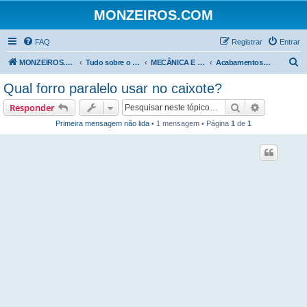
MONZEIROS.COM
FAQ
Registrar
Entrar
P
MONZEIROS.COM
Tudo sobre o Chevrolet Monza!
MECÂNICA E MANUTENÇÃO
Acabamentos Internos e Estofamento
e
Qual forro paralelo usar no caixote?
s
Pesquisar
Pesquisa 
Responder
q
Primeira mensagem não lida
• 1 mensagem • Página
1
de
1
u
i
s
a
r