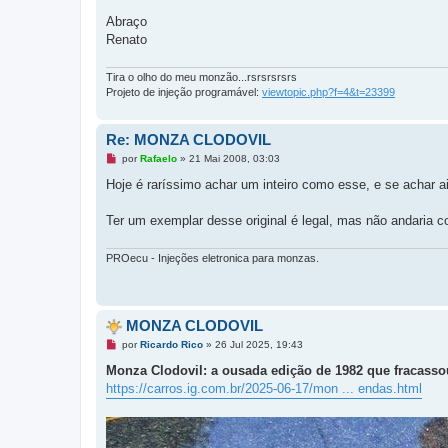
n
ã
Abraço
o
l
Renato
i
d
a
Tira o olho do meu monzão...rsrsrsrsrs
Projeto de injeção programável:
viewtopic.php?f=4&t=23399
Re: MONZA CLODOVIL
M
por
Rafaelo
»
21 Mai 2008, 03:03
e
n
Hoje é raríssimo achar um inteiro como esse, e se achar 
s
a
g
Ter um exemplar desse original é legal, mas não andaria
e
m
n
PROecu - Injeções eletronica para monzas.
ã
o
l
i
d
MONZA CLODOVIL
a
M
por
Ricardo Rico
»
26 Jul 2025, 19:43
e
n
Monza Clodovil: a ousada edição de 1982 que fracass
s
https://carros.ig.com.br/2025-06-17/mon ... endas.html
a
g
e
m
n