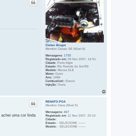
t
a
r
a
o
t
o
p
o
Cleber Brogni
Membro Classic SE (Ní­vel 8)
Mensagens:
1755
Registrado em:
08 Nov 2007, 14:51
Cidade:
Porto Algre
Estado:
Rio Grande do Sul-RS
Modelo:
Monza SLE
Motor:
Outro
Ano:
1986
Combustível::
Etanol
Injeção:
Outra
V
o
l
RENATO.POA
t
Membro Class (Ní­vel 5)
a
Mensagens:
407
r
 achei uma cor linda
Registrado em:
11 Nov 2007, 20:10
a
Cidade:
o
Estado:
- SELECIONE --------
t
Modelo:
- SELECIONE --------
o
p