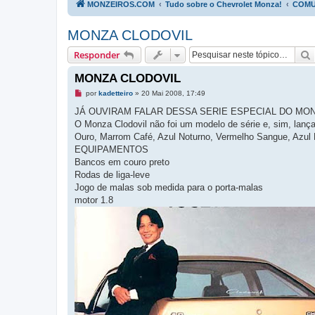
MONZEIROS.COM
Tudo sobre o Chevrolet Monza!
COMU
MONZA CLODOVIL
Responder
MONZA CLODOVIL
M
por
kadetteiro
»
20 Mai 2008, 17:49
e
n
JÁ OUVIRAM FALAR DESSA SERIE ESPECIAL DO MO
s
O Monza Clodovil não foi um modelo de série e, sim, lanç
a
g
Ouro, Marrom Café, Azul Noturno, Vermelho Sangue, Azul 
e
EQUIPAMENTOS
m
n
Bancos em couro preto
ã
Rodas de liga-leve
o
l
Jogo de malas sob medida para o porta-malas
i
motor 1.8
d
a