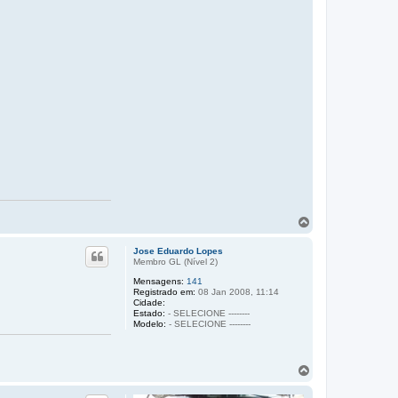
V
o
l
Jose Eduardo Lopes
t
Membro GL (Ní­vel 2)
a
Mensagens:
141
r
Registrado em:
08 Jan 2008, 11:14
a
Cidade:
o
Estado:
- SELECIONE --------
t
Modelo:
- SELECIONE --------
o
p
o
V
o
l