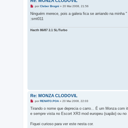
Re: MONZA CLODOVIL
d
M
a
por
Cleber Brogni
»
20 Mai 2008, 21:56
e
n
Ninguém merece, pois a galera fica se arriando na minha "
s
:smt011
a
g
e
m
Hacth 86/87 2.1 SL/Turbo
n
ã
o
l
i
d
a
Re: MONZA CLODOVIL
M
por
RENATO.POA
»
20 Mai 2008, 22:03
e
n
Tirando o nome que deprecia o carro... É um Monza com i
s
e sempre vista no Escort XR3 mod europeu (sapão) ou no
a
g
e
Fiquei curioso para ver este nesta cor.
m