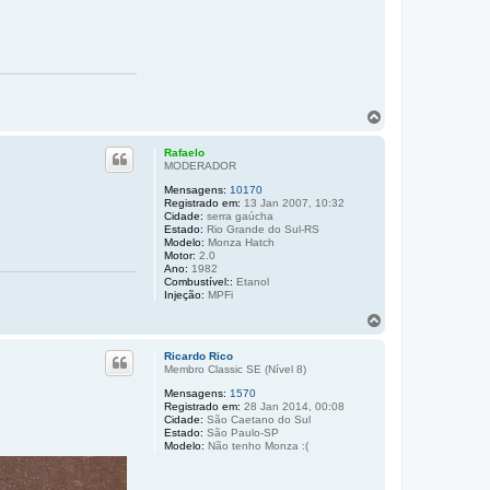
o
V
o
l
Rafaelo
t
MODERADOR
a
Mensagens:
10170
r
Registrado em:
13 Jan 2007, 10:32
a
Cidade:
serra gaúcha
o
Estado:
Rio Grande do Sul-RS
t
Modelo:
Monza Hatch
o
Motor:
2.0
p
Ano:
1982
Combustível::
Etanol
o
Injeção:
MPFi
V
o
l
Ricardo Rico
t
Membro Classic SE (Ní­vel 8)
a
Mensagens:
1570
r
Registrado em:
28 Jan 2014, 00:08
a
Cidade:
São Caetano do Sul
o
Estado:
São Paulo-SP
t
Modelo:
Não tenho Monza :(
o
p
o