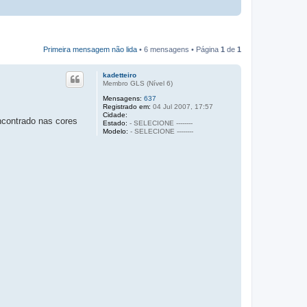
Primeira mensagem não lida
• 6 mensagens • Página
1
de
1
kadetteiro
Membro GLS (Ní­vel 6)
Mensagens:
637
Registrado em:
04 Jul 2007, 17:57
Cidade:
ncontrado nas cores
Estado:
- SELECIONE --------
Modelo:
- SELECIONE --------