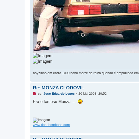
boyzinho em carro 1000 novo morre de raiva quando é empurrado em s
Re: MONZA CLODOVIL
M
por
Jose Eduardo Lopes
»
20 Mai 2008, 20:52
e
n
Era o famoso Monza ....
s
a
g
e
m
n
www.docebombons.com
ã
o
l
i