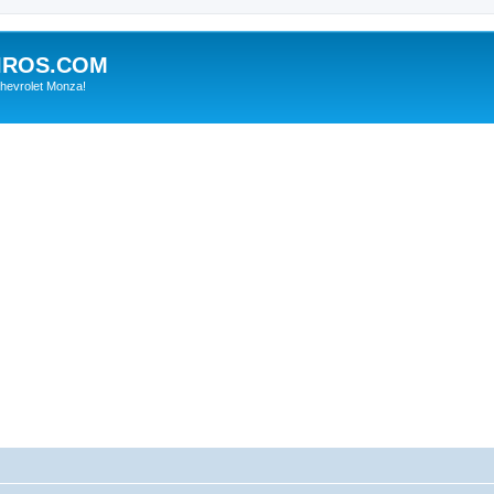
IROS.COM
hevrolet Monza!