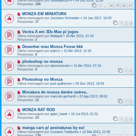
Última mensagem por
Goodditin1974
«
04 Jun 2024, 11:00
Respostas:
166
1
18
19
20
21
…
MONZA EM MINIATURA
Última mensagem por
Jessiane Schneider
«
24 Jan 2017, 16:20
Respostas:
17
1
2
3
Vectra A em 3Ds Max p/ jogos
Última mensagem por
Malagoli
«
26 Abr 2015, 22:18
Respostas:
2
Desenhei meu Monza Foose kkk
Última mensagem por
prjerry
«
12 Abr 2014, 12:15
Respostas:
6
photoshop no monza
Última mensagem por
alexmonzeiro
«
11 Abr 2014, 07:16
Respostas:
9
1
2
Photoshop no Monza
Última mensagem por
josé guilherme
«
25 Dez 2013, 18:59
Miniatura de monza dentre outros..
Última mensagem por
marcelo gerhardt
«
22 Ago 2013, 08:02
Respostas:
12
1
2
MONZA RAT ROD
Última mensagem por
gabri_hawk
«
10 Jul 2013, 01:32
Respostas:
23
1
2
3
manga cars p/ assinaturas by eu!
Última mensagem por
Gustavo Toddynho
«
12 Mai 2013, 21:00
Respostas:
139