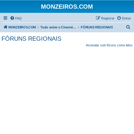
MONZEIROS.COM
FAQ
Registrar
Entrar
P
MONZEIROS.COM
Tudo sobre o Chevrolet Monza!
FÓRUNS REGIONAIS
e
FÓRUNS REGIONAIS
s
Assinalar sub-fóruns como lidos
q
u
i
s
a
r