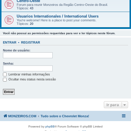
Centro-Oeste
Forum para reunir Monzeiros da Região Centro-Oeste do Brasil.
Tópicos:
43
Usuarios Internationales / International Users
You're welcome! Here is a place to post your comments.
Tópicos:
20
Você não possui as permissões requeridas para ver e ler tópicos neste fórum.
ENTRAR
•
REGISTRAR
Nome de usuário:
Senha:
Lembrar minhas informações
Ocultar meu status nesta sessão
Ir para
MONZEIROS.COM
Tudo sobre o Chevrolet Monza!
Powered by
phpBB
® Forum Software © phpBB Limited