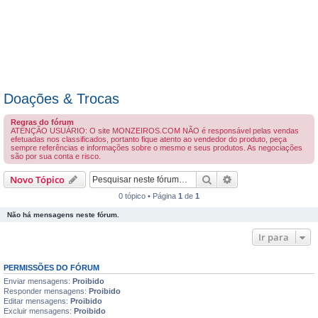
Doações & Trocas
Regras do fórum
ATENÇÃO USUÁRIO: O site MONZEIROS.COM NÃO é responsável pelas vendas
efetuadas nos classificados, portanto fique atento ao vendedor do produto, peça
sempre referências e informações sobre o mesmo e seus produtos. As negociações
são por sua conta e risco.
Pesquisar
Pesquisa avançada
Novo Tópico
0 tópico • Página
1
de
1
Não há mensagens neste fórum.
Ir para
PERMISSÕES DO FÓRUM
Enviar mensagens:
Proibido
Responder mensagens:
Proibido
Editar mensagens:
Proibido
Excluir mensagens:
Proibido