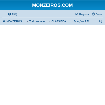
MONZEIROS.COM
FAQ
Registrar
Entrar
P
MONZEIROS.COM
Tudo sobre o Chevrolet Monza!
CLASSIFICADOS
Doações & Trocas
e
s
q
u
i
s
a
r