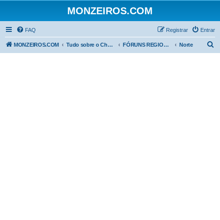
MONZEIROS.COM
FAQ
Registrar
Entrar
P
MONZEIROS.COM
Tudo sobre o Chevrolet Monza!
FÓRUNS REGIONAIS
Norte
e
s
q
u
i
s
a
r