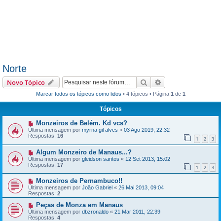
Norte
Pesquisar
Pesquisa avançada
Novo Tópico
Marcar todos os tópicos como lidos
• 4 tópicos • Página
1
de
1
Tópicos
Monzeiros de Belém. Kd vcs?
Última mensagem por
myrna gil alves
«
03 Ago 2019, 22:32
Respostas:
16
1
2
3
Algum Monzeiro de Manaus...?
Última mensagem por
gleidson santos
«
12 Set 2013, 15:02
Respostas:
17
1
2
3
Monzeiros de Pernambuco!!
Última mensagem por
João Gabriel
«
26 Mai 2013, 09:04
Respostas:
2
Peças de Monza em Manaus
Última mensagem por
dbzronaldo
«
21 Mar 2011, 22:39
Respostas:
4