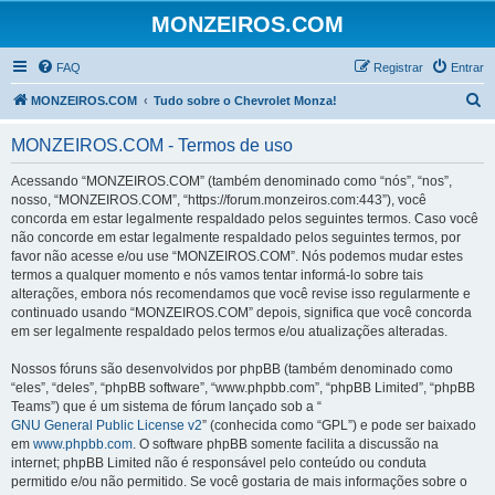
MONZEIROS.COM
FAQ
Registrar
Entrar
P
MONZEIROS.COM
Tudo sobre o Chevrolet Monza!
e
MONZEIROS.COM - Termos de uso
s
q
Acessando “MONZEIROS.COM” (também denominado como “nós”, “nos”,
nosso, “MONZEIROS.COM”, “https://forum.monzeiros.com:443”), você
u
concorda em estar legalmente respaldado pelos seguintes termos. Caso você
i
não concorde em estar legalmente respaldado pelos seguintes termos, por
favor não acesse e/ou use “MONZEIROS.COM”. Nós podemos mudar estes
s
termos a qualquer momento e nós vamos tentar informá-lo sobre tais
a
alterações, embora nós recomendamos que você revise isso regularmente e
continuado usando “MONZEIROS.COM” depois, significa que você concorda
r
em ser legalmente respaldado pelos termos e/ou atualizações alteradas.
Nossos fóruns são desenvolvidos por phpBB (também denominado como
“eles”, “deles”, “phpBB software”, “www.phpbb.com”, “phpBB Limited”, “phpBB
Teams”) que é um sistema de fórum lançado sob a “
GNU General Public License v2
” (conhecida como “GPL”) e pode ser baixado
em
www.phpbb.com
. O software phpBB somente facilita a discussão na
internet; phpBB Limited não é responsável pelo conteúdo ou conduta
permitido e/ou não permitido. Se você gostaria de mais informações sobre o