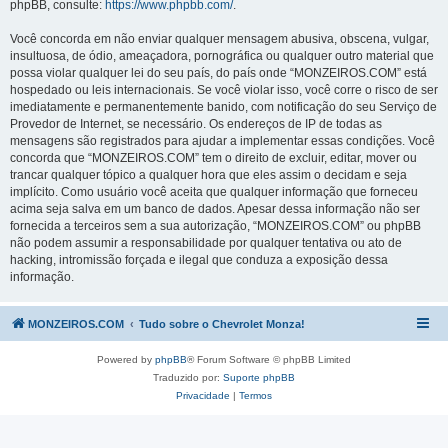
phpBB, consulte:
https://www.phpbb.com/
.
Você concorda em não enviar qualquer mensagem abusiva, obscena, vulgar,
insultuosa, de ódio, ameaçadora, pornográfica ou qualquer outro material que
possa violar qualquer lei do seu país, do país onde “MONZEIROS.COM” está
hospedado ou leis internacionais. Se você violar isso, você corre o risco de ser
imediatamente e permanentemente banido, com notificação do seu Serviço de
Provedor de Internet, se necessário. Os endereços de IP de todas as
mensagens são registrados para ajudar a implementar essas condições. Você
concorda que “MONZEIROS.COM” tem o direito de excluir, editar, mover ou
trancar qualquer tópico a qualquer hora que eles assim o decidam e seja
implícito. Como usuário você aceita que qualquer informação que forneceu
acima seja salva em um banco de dados. Apesar dessa informação não ser
fornecida a terceiros sem a sua autorização, “MONZEIROS.COM” ou phpBB
não podem assumir a responsabilidade por qualquer tentativa ou ato de
hacking, intromissão forçada e ilegal que conduza a exposição dessa
informação.
MONZEIROS.COM
Tudo sobre o Chevrolet Monza!
Powered by
phpBB
® Forum Software © phpBB Limited
Traduzido por:
Suporte phpBB
Privacidade
|
Termos