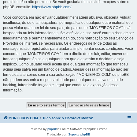
permitido e/ou não permitido. Se você gostaria de mais informações sobre o
phpBB, consulte:
https://www.phpbb.com/
.
Você concorda em não enviar qualquer mensagem abusiva, obscena, vulgar,
insultuosa, de ódio, ameaçadora, pornográfica ou qualquer outro material que
possa violar qualquer lei do seu país, do país onde “MONZEIROS.COM” está
hospedado ou leis internacionais. Se você violar isso, você corre o risco de ser
imediatamente e permanentemente banido, com notificação do seu Serviço de
Provedor de Internet, se necessário. Os endereços de IP de todas as
mensagens são registrados para ajudar a implementar essas condições. Você
concorda que “MONZEIROS.COM” tem o direito de excluir, editar, mover ou
trancar qualquer tópico a qualquer hora que eles assim o decidam e seja
implícito. Como usuário você aceita que qualquer informação que forneceu
acima seja salva em um banco de dados. Apesar dessa informação não ser
fornecida a terceiros sem a sua autorização, “MONZEIROS.COM” ou phpBB
não podem assumir a responsabilidade por qualquer tentativa ou ato de
hacking, intromissão forçada e ilegal que conduza a exposição dessa
informação.
MONZEIROS.COM
Tudo sobre o Chevrolet Monza!
Powered by
phpBB
® Forum Software © phpBB Limited
Traduzido por:
Suporte phpBB