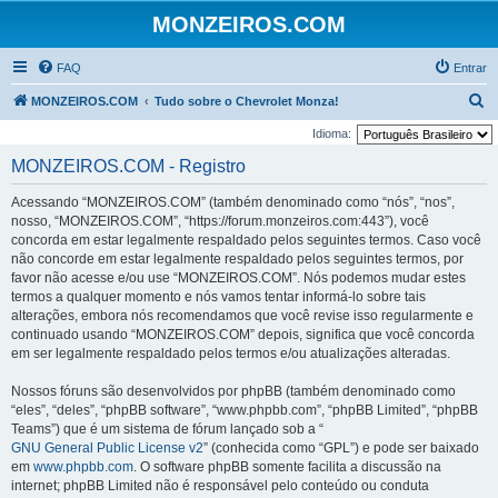
MONZEIROS.COM
FAQ
Entrar
P
MONZEIROS.COM
Tudo sobre o Chevrolet Monza!
e
Idioma:
s
MONZEIROS.COM - Registro
q
Acessando “MONZEIROS.COM” (também denominado como “nós”, “nos”,
u
nosso, “MONZEIROS.COM”, “https://forum.monzeiros.com:443”), você
i
concorda em estar legalmente respaldado pelos seguintes termos. Caso você
não concorde em estar legalmente respaldado pelos seguintes termos, por
s
favor não acesse e/ou use “MONZEIROS.COM”. Nós podemos mudar estes
a
termos a qualquer momento e nós vamos tentar informá-lo sobre tais
r
alterações, embora nós recomendamos que você revise isso regularmente e
continuado usando “MONZEIROS.COM” depois, significa que você concorda
em ser legalmente respaldado pelos termos e/ou atualizações alteradas.
Nossos fóruns são desenvolvidos por phpBB (também denominado como
“eles”, “deles”, “phpBB software”, “www.phpbb.com”, “phpBB Limited”, “phpBB
Teams”) que é um sistema de fórum lançado sob a “
GNU General Public License v2
” (conhecida como “GPL”) e pode ser baixado
em
www.phpbb.com
. O software phpBB somente facilita a discussão na
internet; phpBB Limited não é responsável pelo conteúdo ou conduta