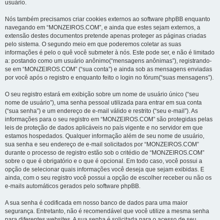
usuário.
Nós também precisamos criar cookies externos ao software phpBB enquanto
navegando em “MONZEIROS.COM”, e ainda que estes sejam externos, a
extensão destes documentos pretende apenas proteger as páginas criadas
pelo sistema. O segundo meio em que poderemos coletar as suas
informações é pelo o quê você submeter à nós. Este pode ser, e não é limitado
a: postando como um usuário anônimo(“mensagens anônimas”), registrando-
se em “MONZEIROS.COM” (“sua conta”) e ainda sob as mensagens enviadas
por você após o registro e enquanto feito o login no fórum(“suas mensagens”).
O seu registro estará em exibição sobre um nome de usuário único (“seu
nome de usuário”), uma senha pessoal utilizada para entrar em sua conta
(“sua senha”) e um endereço de e-mail válido e restrito (“seu e-mail”). As
informações para o seu registro em “MONZEIROS.COM” são protegidas pelas
leis de proteção de dados aplicáveis no país vigente e no servidor em que
estamos hospedados. Qualquer informação além de seu nome de usuário,
sua senha e seu endereço de e-mail solicitados por “MONZEIROS.COM”
durante o processo de registro estão sob o critédio de “MONZEIROS.COM”
sobre o que é obrigatório e o que é opcional. Em todo caso, você possui a
opção de selecionar quais informações você deseja que sejam exibidas. E
ainda, com o seu registro você possui a opção de escolher receber ou não os
e-mails automáticos gerados pelo software phpBB.
A sua senha é codificada em nosso banco de dados para uma maior
segurança. Entretanto, não é recomendável que você utilize a mesma senha
para diferentes websites. A sua senha é solicitada para o acesso de seu