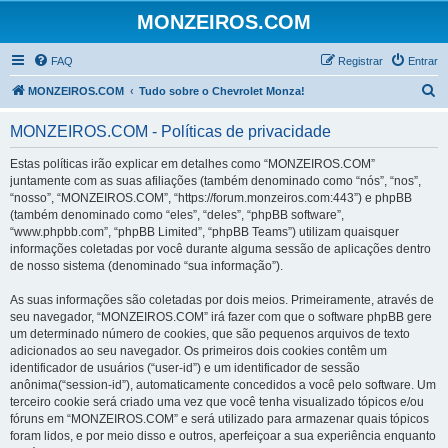
MONZEIROS.COM
FAQ
Registrar
Entrar
P
MONZEIROS.COM
Tudo sobre o Chevrolet Monza!
e
MONZEIROS.COM - Políticas de privacidade
s
q
Estas políticas irão explicar em detalhes como “MONZEIROS.COM”
juntamente com as suas afiliações (também denominado como “nós”, “nos”,
u
“nosso”, “MONZEIROS.COM”, “https://forum.monzeiros.com:443”) e phpBB
i
(também denominado como “eles”, “deles”, “phpBB software”,
“www.phpbb.com”, “phpBB Limited”, “phpBB Teams”) utilizam quaisquer
s
informações coletadas por você durante alguma sessão de aplicações dentro
a
de nosso sistema (denominado “sua informação”).
r
As suas informações são coletadas por dois meios. Primeiramente, através de
seu navegador, “MONZEIROS.COM” irá fazer com que o software phpBB gere
um determinado número de cookies, que são pequenos arquivos de texto
adicionados ao seu navegador. Os primeiros dois cookies contêm um
identificador de usuários (“user-id”) e um identificador de sessão
anônima(“session-id”), automaticamente concedidos a você pelo software. Um
terceiro cookie será criado uma vez que você tenha visualizado tópicos e/ou
fóruns em “MONZEIROS.COM” e será utilizado para armazenar quais tópicos
foram lidos, e por meio disso e outros, aperfeiçoar a sua experiência enquanto