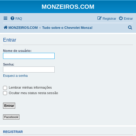
MONZEIROS.COM
FAQ
Registrar
Entrar
P
MONZEIROS.COM
Tudo sobre o Chevrolet Monza!
e
Entrar
s
q
Nome de usuário:
u
i
Senha:
s
Esqueci a senha
a
r
Lembrar minhas informações
Ocultar meu status nesta sessão
Facebook
REGISTRAR