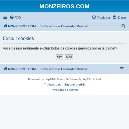
MONZEIROS.COM
FAQ
Registrar
Entrar
P
MONZEIROS.COM
Tudo sobre o Chevrolet Monza!
e
Excluir cookies
s
q
Você deseja realmente excluir todos os cookies gerados por este painel?
u
i
s
MONZEIROS.COM
Tudo sobre o Chevrolet Monza!
a
Powered by
phpBB
® Forum Software © phpBB Limited
r
Traduzido por:
Suporte phpBB
Privacidade
|
Termos