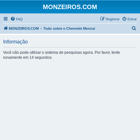
MONZEIROS.COM
FAQ
Registrar
Entrar
P
MONZEIROS.COM
Tudo sobre o Chevrolet Monza!
e
Informação
s
q
Você não pode utilizar o sistema de pesquisas agora. Por favor, tente
novamente em 14 segundos.
u
i
s
a
r