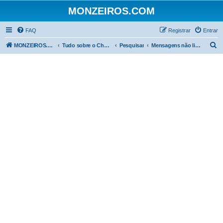
MONZEIROS.COM
FAQ
Registrar
Entrar
P
MONZEIROS.COM
Tudo sobre o Chevrolet Monza!
Pesquisar
Mensagens não lidas
e
s
q
u
i
s
a
r