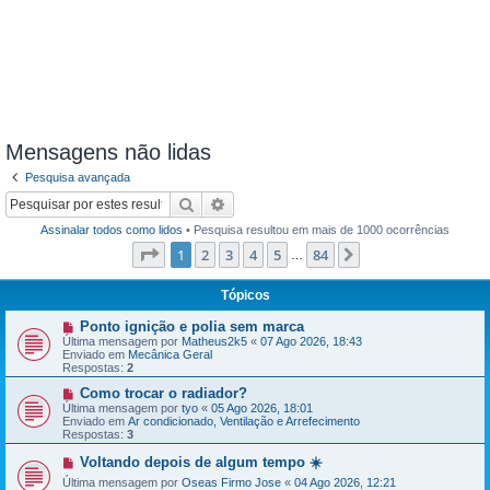
Mensagens não lidas
Pesquisa avançada
Pesquisar
Pesquisa avançada
Assinalar todos como lidos
• Pesquisa resultou em mais de 1000 ocorrências
Página
1
de
84
1
2
3
4
5
84
Próximo
…
Tópicos
N
Ponto ignição e polia sem marca
o
Última mensagem por
Matheus2k5
«
07 Ago 2026, 18:43
v
Enviado em
Mecânica Geral
a
Respostas:
2
m
e
N
Como trocar o radiador?
n
o
Última mensagem por
tyo
«
05 Ago 2026, 18:01
s
v
Enviado em
Ar condicionado, Ventilação e Arrefecimento
a
a
Respostas:
3
g
m
e
e
N
Voltando depois de algum tempo ☀️
m
n
o
Última mensagem por
s
Oseas Firmo Jose
«
04 Ago 2026, 12:21
v