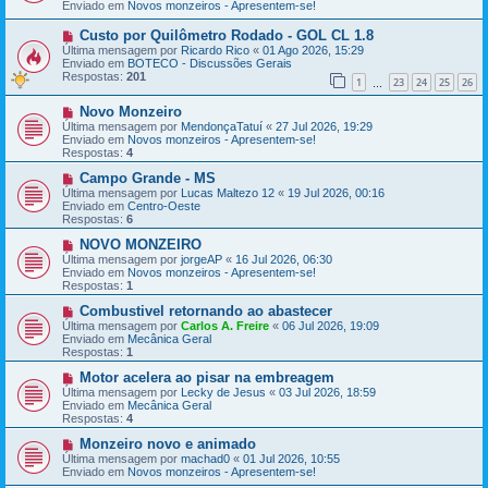
Enviado em
a
Novos monzeiros - Apresentem-se!
a
g
m
e
e
N
Custo por Quilômetro Rodado - GOL CL 1.8
m
n
o
Última mensagem por
Ricardo Rico
«
01 Ago 2026, 15:29
s
v
Enviado em
BOTECO - Discussões Gerais
a
a
Respostas:
201
1
23
24
25
26
g
m
…
e
e
N
Novo Monzeiro
m
n
o
s
Última mensagem por
MendonçaTatuí
«
27 Jul 2026, 19:29
v
a
Enviado em
Novos monzeiros - Apresentem-se!
a
g
Respostas:
4
m
e
e
N
m
Campo Grande - MS
n
o
Última mensagem por
Lucas Maltezo 12
«
19 Jul 2026, 00:16
s
v
Enviado em
Centro-Oeste
a
a
Respostas:
6
g
m
e
e
N
NOVO MONZEIRO
m
n
o
Última mensagem por
jorgeAP
«
16 Jul 2026, 06:30
s
v
Enviado em
Novos monzeiros - Apresentem-se!
a
a
Respostas:
1
g
m
e
e
N
Combustivel retornando ao abastecer
m
n
o
Última mensagem por
Carlos A. Freire
«
06 Jul 2026, 19:09
s
v
Enviado em
Mecânica Geral
a
a
Respostas:
1
g
m
e
e
N
Motor acelera ao pisar na embreagem
m
n
o
Última mensagem por
Lecky de Jesus
«
03 Jul 2026, 18:59
s
v
Enviado em
Mecânica Geral
a
a
Respostas:
4
g
m
e
e
N
Monzeiro novo e animado
m
n
o
Última mensagem por
machad0
«
01 Jul 2026, 10:55
s
v
Enviado em
Novos monzeiros - Apresentem-se!
a
a