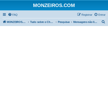
MONZEIROS.COM
FAQ
Registrar
Entrar
P
MONZEIROS.COM
Tudo sobre o Chevrolet Monza!
Pesquisar
Mensagens não lidas
e
s
q
u
i
s
a
r