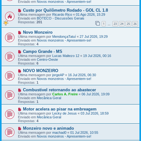
Enviado em
a
Novos monzeiros - Apresentem-se!
a
g
m
e
e
N
Custo por Quilômetro Rodado - GOL CL 1.8
m
n
o
Última mensagem por
Ricardo Rico
«
01 Ago 2026, 15:29
s
v
Enviado em
BOTECO - Discussões Gerais
a
a
Respostas:
201
1
23
24
25
26
g
m
…
e
e
N
Novo Monzeiro
m
n
o
s
Última mensagem por
MendonçaTatuí
«
27 Jul 2026, 19:29
v
a
Enviado em
Novos monzeiros - Apresentem-se!
a
g
Respostas:
4
m
e
e
N
m
Campo Grande - MS
n
o
Última mensagem por
Lucas Maltezo 12
«
19 Jul 2026, 00:16
s
v
Enviado em
Centro-Oeste
a
a
Respostas:
6
g
m
e
e
N
NOVO MONZEIRO
m
n
o
Última mensagem por
jorgeAP
«
16 Jul 2026, 06:30
s
v
Enviado em
Novos monzeiros - Apresentem-se!
a
a
Respostas:
1
g
m
e
e
N
Combustivel retornando ao abastecer
m
n
o
Última mensagem por
Carlos A. Freire
«
06 Jul 2026, 19:09
s
v
Enviado em
Mecânica Geral
a
a
Respostas:
1
g
m
e
e
N
Motor acelera ao pisar na embreagem
m
n
o
Última mensagem por
Lecky de Jesus
«
03 Jul 2026, 18:59
s
v
Enviado em
Mecânica Geral
a
a
Respostas:
4
g
m
e
e
N
Monzeiro novo e animado
m
n
o
Última mensagem por
machad0
«
01 Jul 2026, 10:55
s
v
Enviado em
Novos monzeiros - Apresentem-se!
a
a