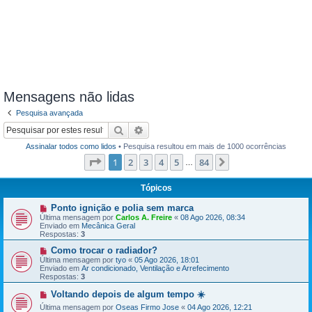
Mensagens não lidas
Pesquisa avançada
Pesquisar
Pesquisa avançada
Assinalar todos como lidos
• Pesquisa resultou em mais de 1000 ocorrências
Página
1
de
84
1
2
3
4
5
84
Próximo
…
Tópicos
N
Ponto ignição e polia sem marca
o
Última mensagem por
Carlos A. Freire
«
08 Ago 2026, 08:34
v
Enviado em
Mecânica Geral
a
Respostas:
3
m
e
N
Como trocar o radiador?
n
o
Última mensagem por
tyo
«
05 Ago 2026, 18:01
s
v
Enviado em
Ar condicionado, Ventilação e Arrefecimento
a
a
Respostas:
3
g
m
e
e
N
Voltando depois de algum tempo ☀️
m
n
o
Última mensagem por
s
Oseas Firmo Jose
«
04 Ago 2026, 12:21
v