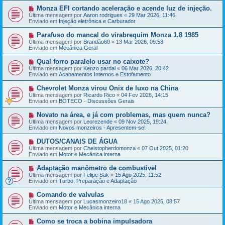
a
m
N
Monza EFI cortando aceleração e acende luz de injeção.
g
e
o
e
Última mensagem por
Aaron rodrigues
«
29 Mar 2026, 11:46
n
v
m
Enviado em
Injeção eletrônica e Carburador
s
a
a
m
N
Parafuso do mancal do virabrequim Monza 1.8 1985
g
e
o
e
Última mensagem por
Brandão60
«
13 Mar 2026, 09:53
n
v
m
Enviado em
Mecânica Geral
s
a
a
m
N
Qual forro paralelo usar no caixote?
g
e
o
e
Última mensagem por
Kenzo pardal
«
06 Mar 2026, 20:42
n
v
m
Enviado em
Acabamentos Internos e Estofamento
s
a
a
m
N
Chevrolet Monza virou Onix de luxo na China
g
e
o
e
Última mensagem por
Ricardo Rico
«
04 Fev 2026, 14:15
n
v
m
Enviado em
BOTECO - Discussões Gerais
s
a
a
m
N
Novato na área, e já com problemas, mas quem nunca?
g
e
o
e
Última mensagem por
Leorezende
«
09 Nov 2025, 19:24
n
v
m
Enviado em
Novos monzeiros - Apresentem-se!
s
a
a
m
N
DUTOS/CANAIS DE ÁGUA
g
e
o
e
Última mensagem por
Cheistopherdomonza
«
07 Out 2025, 01:20
n
v
m
Enviado em
Motor e Mecânica interna
s
a
a
m
N
Adaptação manômetro de combustível
g
e
o
e
Última mensagem por
Felipe Sak
«
15 Ago 2025, 11:52
n
v
m
Enviado em
Turbo, Preparação e Adaptação
s
a
a
m
N
Comando de valvulas
g
e
o
e
Última mensagem por
Lucasmonzeiro18
«
15 Ago 2025, 08:57
n
v
m
Enviado em
Motor e Mecânica interna
s
a
a
m
N
Como se troca a bobina impulsadora
g
e