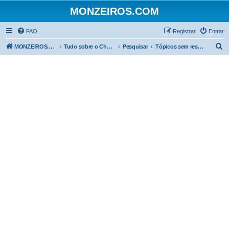
MONZEIROS.COM
FAQ
Registrar
Entrar
P
MONZEIROS.COM
Tudo sobre o Chevrolet Monza!
Pesquisar
Tópicos sem resposta
e
s
q
u
i
s
a
r