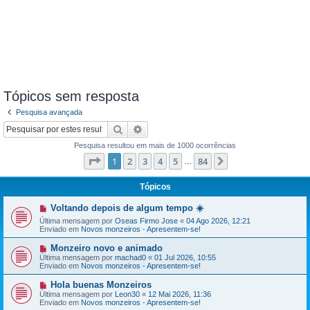
Tópicos sem resposta
Pesquisa avançada
Pesquisar
Pesquisa avançada
Pesquisa resultou em mais de 1000 ocorrências
Página
1
de
84
1
2
3
4
5
84
Próximo
…
Tópicos
N
Voltando depois de algum tempo ☀️
o
Última mensagem por
Oseas Firmo Jose
«
04 Ago 2026, 12:21
v
Enviado em
Novos monzeiros - Apresentem-se!
a
m
e
N
Monzeiro novo e animado
n
o
Última mensagem por
machad0
«
01 Jul 2026, 10:55
s
v
Enviado em
Novos monzeiros - Apresentem-se!
a
a
g
m
N
Hola buenas Monzeiros
e
e
o
Última mensagem por
Leon30
«
12 Mai 2026, 11:36
m
n
v
Enviado em
Novos monzeiros - Apresentem-se!
s
a