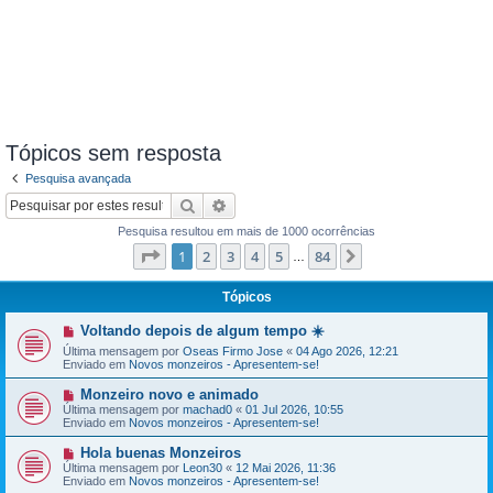
Tópicos sem resposta
Pesquisa avançada
Pesquisar
Pesquisa avançada
Pesquisa resultou em mais de 1000 ocorrências
Página
1
de
84
1
2
3
4
5
84
Próximo
…
Tópicos
N
Voltando depois de algum tempo ☀️
o
Última mensagem por
Oseas Firmo Jose
«
04 Ago 2026, 12:21
v
Enviado em
Novos monzeiros - Apresentem-se!
a
m
e
N
Monzeiro novo e animado
n
o
Última mensagem por
machad0
«
01 Jul 2026, 10:55
s
v
Enviado em
Novos monzeiros - Apresentem-se!
a
a
g
m
N
Hola buenas Monzeiros
e
e
o
Última mensagem por
Leon30
«
12 Mai 2026, 11:36
m
n
v
Enviado em
Novos monzeiros - Apresentem-se!
s
a