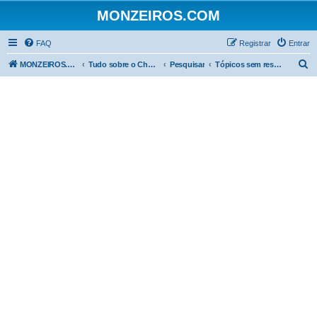
MONZEIROS.COM
FAQ
Registrar
Entrar
P
MONZEIROS.COM
Tudo sobre o Chevrolet Monza!
Pesquisar
Tópicos sem resposta
e
s
q
u
i
s
a
r