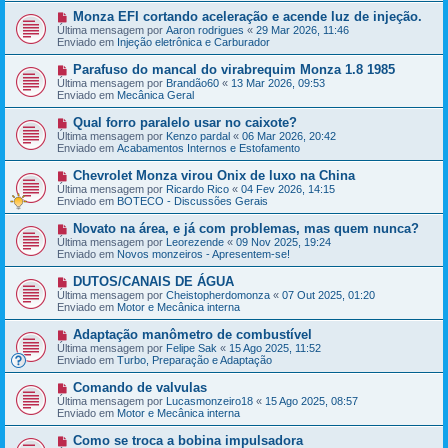
a
m
N
Monza EFI cortando aceleração e acende luz de injeção.
g
e
o
e
Última mensagem por
Aaron rodrigues
«
29 Mar 2026, 11:46
n
v
m
Enviado em
Injeção eletrônica e Carburador
s
a
a
m
N
Parafuso do mancal do virabrequim Monza 1.8 1985
g
e
o
e
Última mensagem por
Brandão60
«
13 Mar 2026, 09:53
n
v
m
Enviado em
Mecânica Geral
s
a
a
m
N
Qual forro paralelo usar no caixote?
g
e
o
e
Última mensagem por
Kenzo pardal
«
06 Mar 2026, 20:42
n
v
m
Enviado em
Acabamentos Internos e Estofamento
s
a
a
m
N
Chevrolet Monza virou Onix de luxo na China
g
e
o
e
Última mensagem por
Ricardo Rico
«
04 Fev 2026, 14:15
n
v
m
Enviado em
BOTECO - Discussões Gerais
s
a
a
m
N
Novato na área, e já com problemas, mas quem nunca?
g
e
o
e
Última mensagem por
Leorezende
«
09 Nov 2025, 19:24
n
v
m
Enviado em
Novos monzeiros - Apresentem-se!
s
a
a
m
N
DUTOS/CANAIS DE ÁGUA
g
e
o
e
Última mensagem por
Cheistopherdomonza
«
07 Out 2025, 01:20
n
v
m
Enviado em
Motor e Mecânica interna
s
a
a
m
N
Adaptação manômetro de combustível
g
e
o
e
Última mensagem por
Felipe Sak
«
15 Ago 2025, 11:52
n
v
m
Enviado em
Turbo, Preparação e Adaptação
s
a
a
m
N
Comando de valvulas
g
e
o
e
Última mensagem por
Lucasmonzeiro18
«
15 Ago 2025, 08:57
n
v
m
Enviado em
Motor e Mecânica interna
s
a
a
m
N
Como se troca a bobina impulsadora
g
e