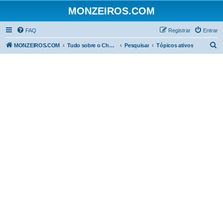
MONZEIROS.COM
FAQ
Registrar
Entrar
P
MONZEIROS.COM
Tudo sobre o Chevrolet Monza!
Pesquisar
Tópicos ativos
e
s
q
u
i
s
a
r