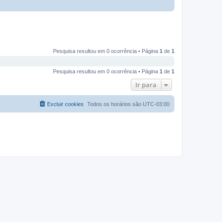
Pesquisa resultou em 0 ocorrência • Página
1
de
1
Pesquisa resultou em 0 ocorrência • Página
1
de
1
Ir para
Excluir cookies
Todos os horários são
UTC-03:00