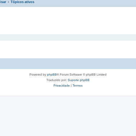
isar
Tópicos ativos
Powered by
phpBB
® Forum Software © phpBB Limited
Traduzido por:
Suporte phpBB
Privacidade
|
Termos