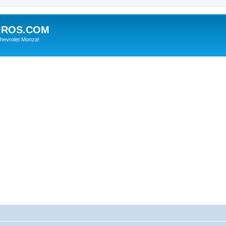
IROS.COM
hevrolet Monza!