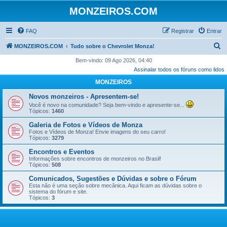
MONZEIROS.COM
FAQ
Registrar
Entrar
P
MONZEIROS.COM
Tudo sobre o Chevrolet Monza!
e
Bem-vindo: 09 Ago 2026, 04:40
Assinalar todos os fóruns como lidos
s
MONZEIROS
q
u
Novos monzeiros - Apresentem-se!
Você é novo na comunidade? Seja bem-vindo e apresente-se...
i
Tópicos:
1460
s
Galeria de Fotos e Vídeos de Monza
a
Fotos e Vídeos de Monza! Envie imagens do seu carro!
Tópicos:
3279
r
Encontros e Eventos
Informações sobre encontros de monzeiros no Brasil!
Tópicos:
508
Comunicados, Sugestões e Dúvidas e sobre o Fórum
Esta não é uma seção sobre mecânica. Aqui ficam as dúvidas sobre o
sistema do fórum e site.
Tópicos:
3