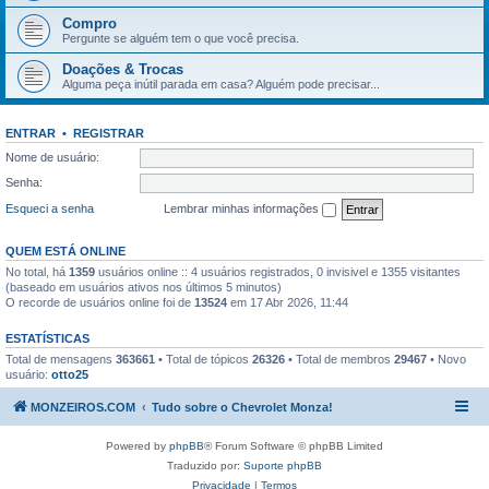
Compro
Pergunte se alguém tem o que você precisa.
Doações & Trocas
Alguma peça inútil parada em casa? Alguém pode precisar...
ENTRAR
•
REGISTRAR
Nome de usuário:
Senha:
Esqueci a senha
Lembrar minhas informações
QUEM ESTÁ ONLINE
No total, há
1359
usuários online :: 4 usuários registrados, 0 invisivel e 1355 visitantes
(baseado em usuários ativos nos últimos 5 minutos)
O recorde de usuários online foi de
13524
em 17 Abr 2026, 11:44
ESTATÍSTICAS
Total de mensagens
363661
• Total de tópicos
26326
• Total de membros
29467
• Novo
usuário:
otto25
MONZEIROS.COM
Tudo sobre o Chevrolet Monza!
Powered by
phpBB
® Forum Software © phpBB Limited
Traduzido por:
Suporte phpBB
Privacidade
|
Termos