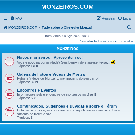
MONZEIROS.COM
FAQ
Registrar
Entrar
P
MONZEIROS.COM
Tudo sobre o Chevrolet Monza!
e
Bem-vindo: 09 Ago 2026, 09:32
Assinalar todos os fóruns como lidos
s
MONZEIROS
q
u
Novos monzeiros - Apresentem-se!
Você é novo na comunidade? Seja bem-vindo e apresente-se...
i
Tópicos:
1460
s
Galeria de Fotos e Vídeos de Monza
a
Fotos e Vídeos de Monza! Envie imagens do seu carro!
Tópicos:
3279
r
Encontros e Eventos
Informações sobre encontros de monzeiros no Brasil!
Tópicos:
508
Comunicados, Sugestões e Dúvidas e sobre o Fórum
Esta não é uma seção sobre mecânica. Aqui ficam as dúvidas sobre o
sistema do fórum e site.
Tópicos:
3