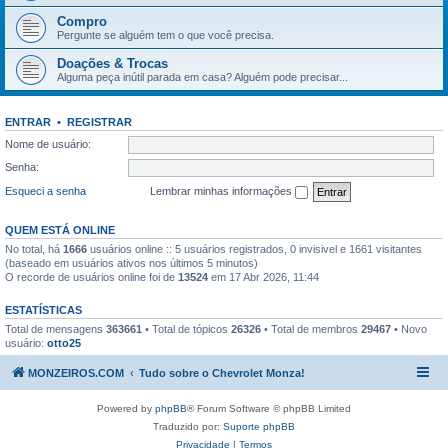
Compro
Pergunte se alguém tem o que você precisa.
Doações & Trocas
Alguma peça inútil parada em casa? Alguém pode precisar...
ENTRAR
•
REGISTRAR
Nome de usuário:
Senha:
Esqueci a senha
Lembrar minhas informações
QUEM ESTÁ ONLINE
No total, há
1666
usuários online :: 5 usuários registrados, 0 invisivel e 1661 visitantes
(baseado em usuários ativos nos últimos 5 minutos)
O recorde de usuários online foi de
13524
em 17 Abr 2026, 11:44
ESTATÍSTICAS
Total de mensagens
363661
• Total de tópicos
26326
• Total de membros
29467
• Novo
usuário:
otto25
MONZEIROS.COM
Tudo sobre o Chevrolet Monza!
Powered by
phpBB
® Forum Software © phpBB Limited
Traduzido por:
Suporte phpBB
Privacidade
|
Termos