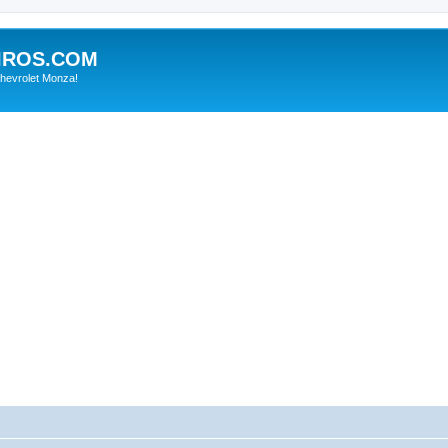
IROS.COM
hevrolet Monza!