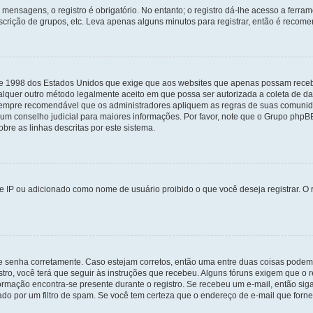
mensagens, o registro é obrigatório. No entanto; o registro dá-lhe acesso a ferra
scrição de grupos, etc. Leva apenas alguns minutos para registrar, então é recome
i de 1998 dos Estados Unidos que exige que aos websites que apenas possam rec
lquer outro método legalmente aceito em que possa ser autorizada a coleta de dad
sempre recomendável que os administradores apliquem as regras de suas comunid
e um conselho judicial para maiores informações. Por favor, note que o Grupo php
bre as linhas descritas por este sistema.
 IP ou adicionado como nome de usuário proibido o que você deseja registrar. O r
 e senha corretamente. Caso estejam corretos, então uma entre duas coisas podem
tro, você terá que seguir às instruções que recebeu. Alguns fóruns exigem que o r
formação encontra-se presente durante o registro. Se recebeu um e-mail, então sig
do por um filtro de spam. Se você tem certeza que o endereço de e-mail que fornec