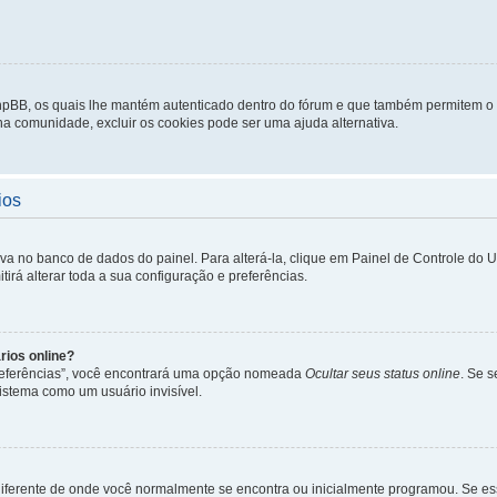
phpBB, os quais lhe mantém autenticado dentro do fórum e que também permitem o
 na comunidade, excluir os cookies pode ser uma ajuda alternativa.
ios
lva no banco de dados do painel. Para alterá-la, clique em Painel de Controle do 
irá alterar toda a sua configuração e preferências.
rios online?
Preferências”, você encontrará uma opção nomeada
Ocultar seus status online
. Se 
istema como um usuário invisível.
diferente de onde você normalmente se encontra ou inicialmente programou. Se ess