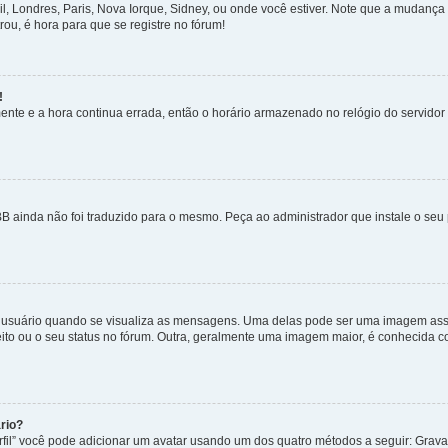
sil, Londres, Paris, Nova Iorque, Sidney, ou onde você estiver. Note que a mudanç
rou, é hora para que se registre no fórum!
!
nte e a hora continua errada, então o horário armazenado no relógio do servidor e
B ainda não foi traduzido para o mesmo. Peça ao administrador que instale o seu 
uário quando se visualiza as mensagens. Uma delas pode ser uma imagem associ
ito ou o seu status no fórum. Outra, geralmente uma imagem maior, é conhecida 
rio?
rfil” você pode adicionar um avatar usando um dos quatro métodos a seguir: Gravat