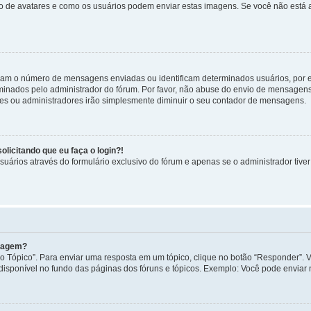
uso de avatares e como os usuários podem enviar estas imagens. Se você não está au
cam o número de mensagens enviadas ou identificam determinados usuários, por 
rminados pelo administrador do fórum. Por favor, não abuse do envio de mensagen
ores ou administradores irão simplesmente diminuir o seu contador de mensagens.
licitando que eu faça o login?!
uários através do formulário exclusivo do fórum e apenas se o administrador tiver 
nsagem?
 Tópico”. Para enviar uma resposta em um tópico, clique no botão “Responder”. Vo
sponível no fundo das páginas dos fóruns e tópicos. Exemplo: Você pode enviar n