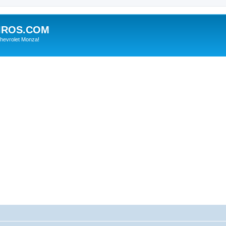
IROS.COM
hevrolet Monza!