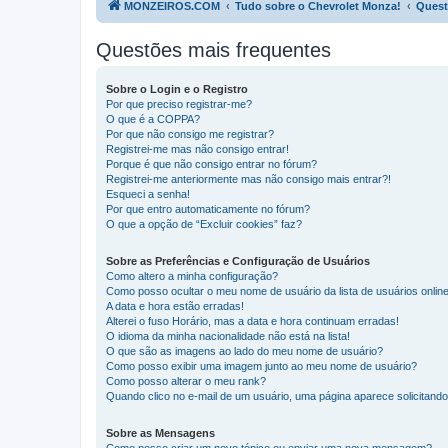
MONZEIROS.COM
Tudo sobre o Chevrolet Monza!
Quest
Questões mais frequentes
Sobre o Login e o Registro
Por que preciso registrar-me?
O que é a COPPA?
Por que não consigo me registrar?
Registrei-me mas não consigo entrar!
Porque é que não consigo entrar no fórum?
Registrei-me anteriormente mas não consigo mais entrar?!
Esqueci a senha!
Por que entro automaticamente no fórum?
O que a opção de “Excluir cookies” faz?
Sobre as Preferências e Configuração de Usuários
Como altero a minha configuração?
Como posso ocultar o meu nome de usuário da lista de usuários onlin
A data e hora estão erradas!
Alterei o fuso Horário, mas a data e hora continuam erradas!
O idioma da minha nacionalidade não está na lista!
O que são as imagens ao lado do meu nome de usuário?
Como posso exibir uma imagem junto ao meu nome de usuário?
Como posso alterar o meu rank?
Quando clico no e-mail de um usuário, uma página aparece solicitando 
Sobre as Mensagens