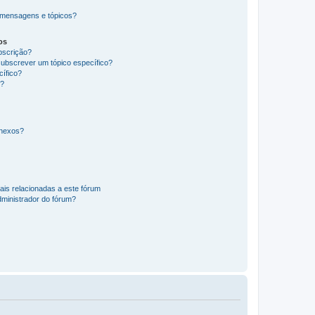
 mensagens e tópicos?
os
ubscrição?
subscrever um tópico específico?
ífico?
s?
anexos?
ais relacionadas a este fórum
ministrador do fórum?