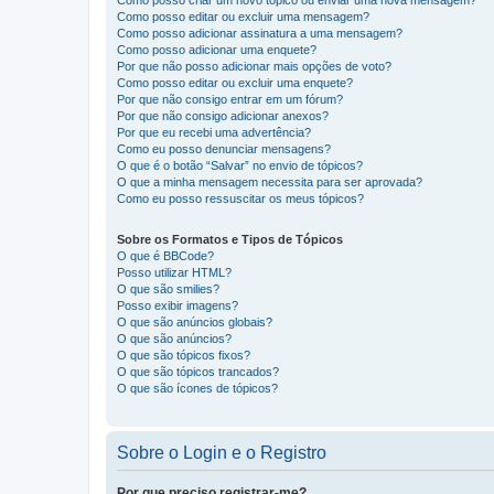
Como posso criar um novo tópico ou enviar uma nova mensagem?
Como posso editar ou excluir uma mensagem?
Como posso adicionar assinatura a uma mensagem?
Como posso adicionar uma enquete?
Por que não posso adicionar mais opções de voto?
Como posso editar ou excluir uma enquete?
Por que não consigo entrar em um fórum?
Por que não consigo adicionar anexos?
Por que eu recebi uma advertência?
Como eu posso denunciar mensagens?
O que é o botão “Salvar” no envio de tópicos?
O que a minha mensagem necessita para ser aprovada?
Como eu posso ressuscitar os meus tópicos?
Sobre os Formatos e Tipos de Tópicos
O que é BBCode?
Posso utilizar HTML?
O que são smilies?
Posso exibir imagens?
O que são anúncios globais?
O que são anúncios?
O que são tópicos fixos?
O que são tópicos trancados?
O que são ícones de tópicos?
Sobre o Login e o Registro
Por que preciso registrar-me?