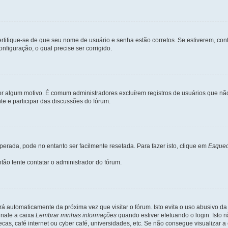
certifique-se de que seu nome de usuário e senha estão corretos. Se estiverem, con
nfiguração, o qual precise ser corrigido.
 por algum motivo. É comum administradores excluírem registros de usuários que 
e e participar das discussões do fórum.
rada, pode no entanto ser facilmente resetada. Para fazer isto, clique em
Esquec
tão tente contatar o administrador do fórum.
rá automaticamente da próxima vez que visitar o fórum. Isto evita o uso abusivo d
inale a caixa
Lembrar minhas informações
quando estiver efetuando o login. Isto
ecas, café internet ou cyber café, universidades, etc. Se não consegue visualizar a