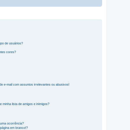
po de usuários?
ntes cores?
e e-mail com assuntos irrelevantes ou abusivos!
e minha lista de amigos e inimigos?
huma ocorrência?
 página em branco!?