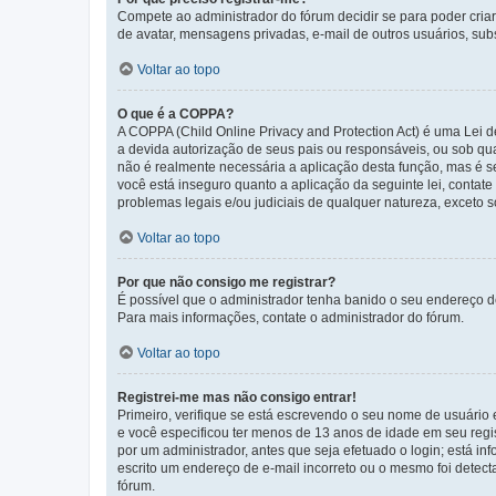
Compete ao administrador do fórum decidir se para poder criar 
de avatar, mensagens privadas, e-mail de outros usuários, sub
Voltar ao topo
O que é a COPPA?
A COPPA (Child Online Privacy and Protection Act) é uma Le
a devida autorização de seus pais ou responsáveis, ou sob qua
não é realmente necessária a aplicação desta função, mas é 
você está inseguro quanto a aplicação da seguinte lei, contat
problemas legais e/ou judiciais de qualquer natureza, exceto so
Voltar ao topo
Por que não consigo me registrar?
É possível que o administrador tenha banido o seu endereço de
Para mais informações, contate o administrador do fórum.
Voltar ao topo
Registrei-me mas não consigo entrar!
Primeiro, verifique se está escrevendo o seu nome de usuário
e você especificou ter menos de 13 anos de idade em seu regis
por um administrador, antes que seja efetuado o login; está in
escrito um endereço de e-mail incorreto ou o mesmo foi detecta
fórum.