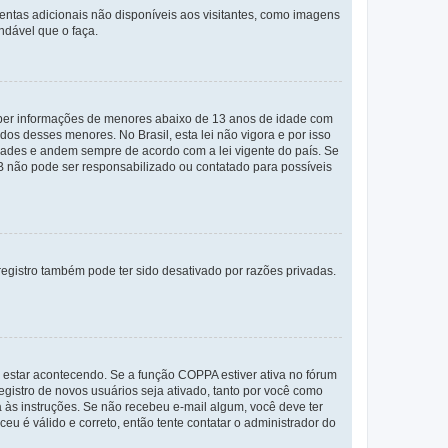
mentas adicionais não disponíveis aos visitantes, como imagens
ndável que o faça.
eber informações de menores abaixo de 13 anos de idade com
os desses menores. No Brasil, esta lei não vigora e por isso
ades e andem sempre de acordo com a lei vigente do país. Se
BB não pode ser responsabilizado ou contatado para possíveis
egistro também pode ter sido desativado por razões privadas.
 estar acontecendo. Se a função COPPA estiver ativa no fórum
egistro de novos usuários seja ativado, tanto por você como
a às instruções. Se não recebeu e-mail algum, você deve ter
eu é válido e correto, então tente contatar o administrador do